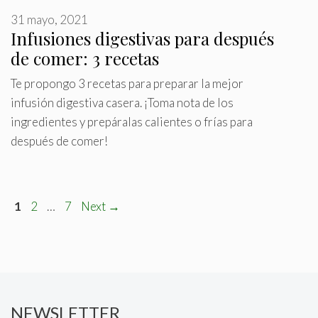
31 mayo, 2021
Infusiones digestivas para después
de comer: 3 recetas
Te propongo 3 recetas para preparar la mejor
infusión digestiva casera. ¡Toma nota de los
ingredientes y prepáralas calientes o frías para
después de comer!
P
P
P
1
2
…
7
Next
→
a
a
a
g
g
g
e
e
e
NEWSLETTER