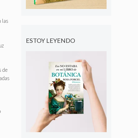
 las
ESTOY LEYENDO
uz
s de
jadas
o