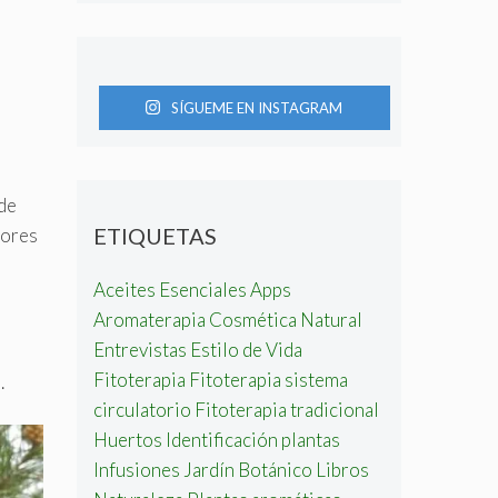
SÍGUEME EN INSTAGRAM
 de
ETIQUETAS
dores
Aceites Esenciales
Apps
Aromaterapia
Cosmética Natural
Entrevistas
Estilo de Vida
Fitoterapia
Fitoterapia sistema
).
circulatorio
Fitoterapia tradicional
Huertos
Identificación plantas
Infusiones
Jardín Botánico
Libros