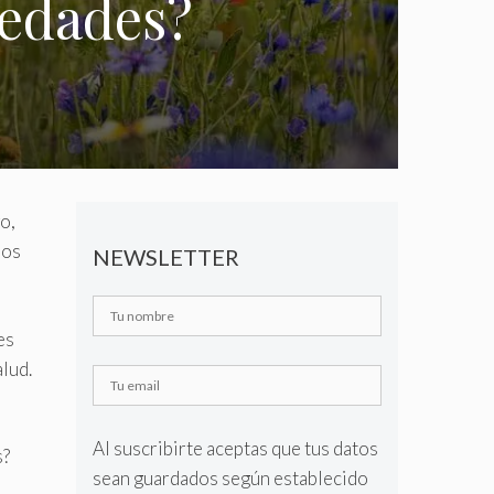
iedades?
o,
los
NEWSLETTER
es
alud.
Al suscribirte aceptas que tus datos
s?
sean guardados según establecido