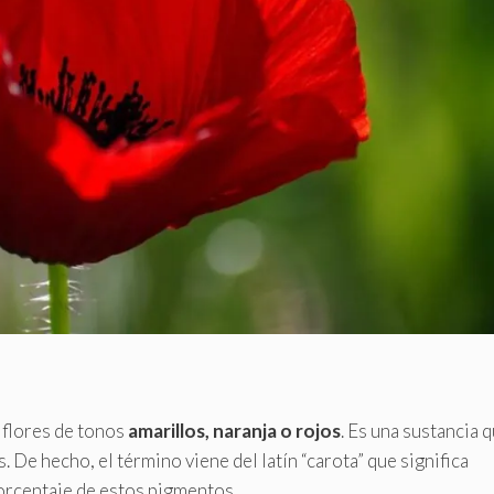
 flores de tonos
amarillos, naranja o rojos
. Es una sustancia 
 De hecho, el término viene del latín “carota” que significa
porcentaje de estos pigmentos.