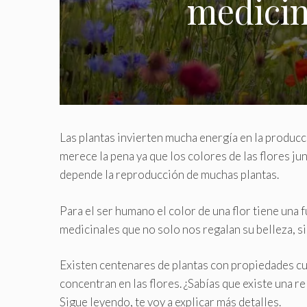
medicin
Las plantas invierten mucha energía en la producc
merece la pena ya que los colores de las flores jun
depende la reproducción de muchas plantas.
Para el ser humano el color de una flor tiene una 
medicinales que no solo nos regalan su belleza, si
Existen centenares de plantas con propiedades cur
concentran en las flores. ¿Sabías que existe una r
Sigue leyendo, te voy a explicar más detalles.