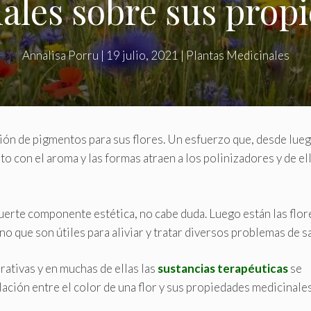
ales sobre sus prop
Annalisa Porru
|
19 julio, 2021
|
Plantas Medicinales
ión de pigmentos para sus flores. Un esfuerzo que, desde lueg
to con el aroma y las formas atraen a los polinizadores y de el
fuerte componente estética, no cabe duda. Luego están las flor
no que son útiles para aliviar y tratar diversos problemas de s
ativas y en muchas de ellas las
sustancias terapéuticas
se
elación entre el color de una flor y sus propiedades medicinale