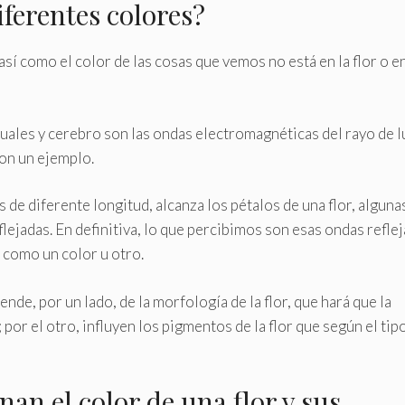
iferentes colores?
 así como el color de las cosas que vemos no está en la flor o en
uales y cerebro son las ondas electromagnéticas del rayo de l
con un ejemplo.
de diferente longitud, alcanza los pétalos de una flor, alguna
flejadas. En definitiva, lo que percibimos son esas ondas refle
 como un color u otro.
nde, por un lado, de la morfología de la flor, que hará que la
por el otro, influyen los pigmentos de la flor que según el tip
an el color de una flor y sus