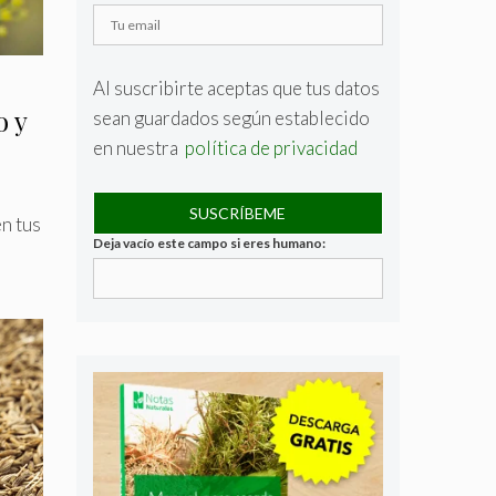
Al suscribirte aceptas que tus datos
o y
sean guardados según establecido
en nuestra
política de privacidad
n tus
Deja vacío este campo si eres humano: