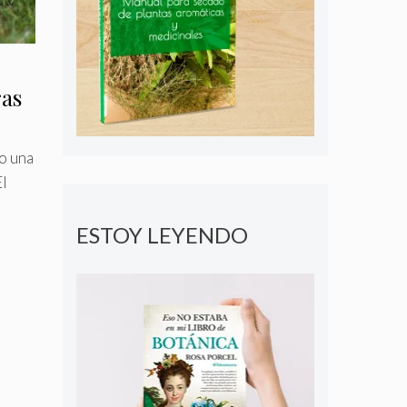
ras
o una
El
ESTOY LEYENDO