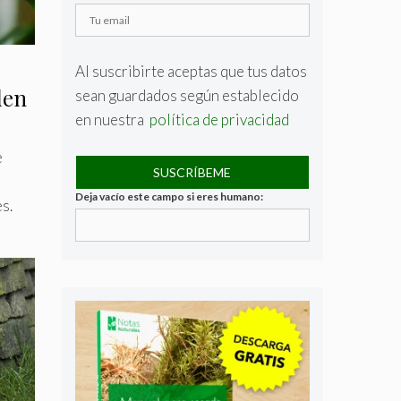
Al suscribirte aceptas que tus datos
den
sean guardados según establecido
en nuestra
política de privacidad
e
Deja vacío este campo si eres humano:
s.