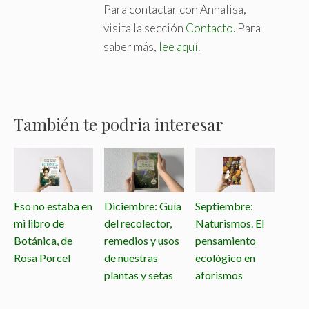
Para contactar con Annalisa,
visita la sección
Contacto
. Para
saber más,
lee aquí
.
También te podria interesar
Eso no estaba en
Diciembre: Guía
Septiembre:
mi libro de
del recolector,
Naturismos. El
Botánica, de
remedios y usos
pensamiento
Rosa Porcel
de nuestras
ecológico en
plantas y setas
aforismos