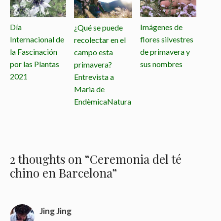
Día
Imágenes de
¿Qué se puede
Internacional de
flores silvestres
recolectar en el
la Fascinación
de primavera y
campo esta
por las Plantas
sus nombres
primavera?
2021
Entrevista a
Maria de
EndèmicaNatura
2 thoughts on “Ceremonia del té
chino en Barcelona”
Jing Jing