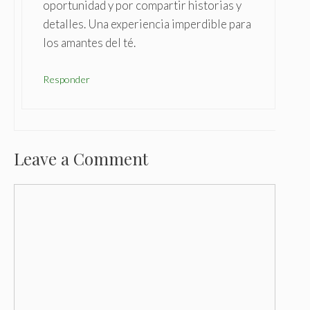
oportunidad y por compartir historias y
detalles. Una experiencia imperdible para
los amantes del té.
Responder
Leave a Comment
C
o
m
m
e
n
t