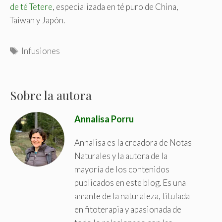
de té Tetere
, especializada en té puro de China,
Taiwan y Japón.
T
Infusiones
a
g
s
Sobre la autora
Annalisa Porru
Annalisa es la creadora de Notas
Naturales y la autora de la
mayoría de los contenidos
publicados en este blog. Es una
amante de la naturaleza, titulada
en fitoterapia y apasionada de