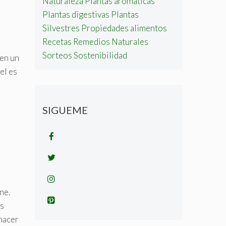
Naturaleza
Plantas aromáticas
Plantas digestivas
Plantas
Silvestres
Propiedades alimentos
Recetas
Remedios Naturales
Sorteos
Sostenibilidad
en un
el es
SIGUEME
n
ne.
os
 hacer