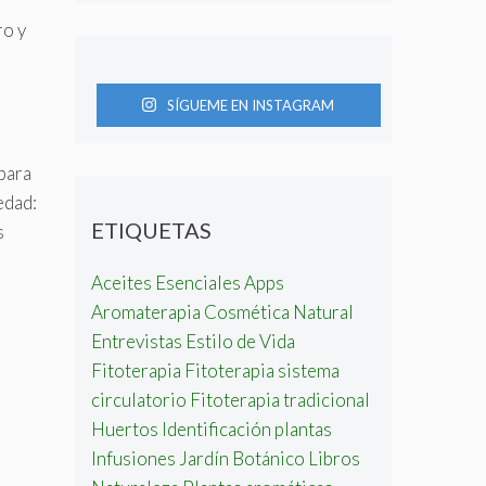
ro y
SÍGUEME EN INSTAGRAM
para
edad:
ETIQUETAS
s
Aceites Esenciales
Apps
Aromaterapia
Cosmética Natural
Entrevistas
Estilo de Vida
Fitoterapia
Fitoterapia sistema
circulatorio
Fitoterapia tradicional
Huertos
Identificación plantas
Infusiones
Jardín Botánico
Libros