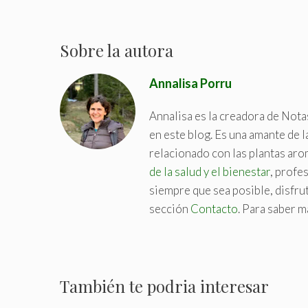
a
g
s
Sobre la autora
Annalisa Porru
Annalisa es la creadora de Nota
en este blog. Es una amante de l
relacionado con las plantas aro
de la salud y el bienestar
, profe
siempre que sea posible, disfruta
sección
Contacto
. Para saber m
También te podria interesar