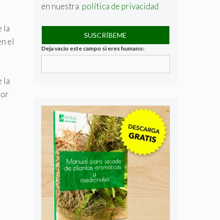
en nuestra
política de privacidad
 la
en el
Deja vacío este campo si eres humano:
 la
dor