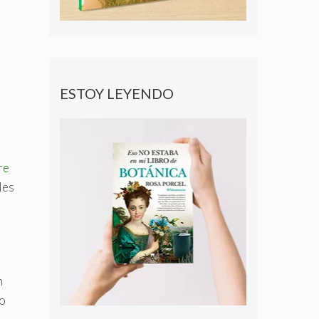
ESTOY LEYENDO
re
les
n
lo