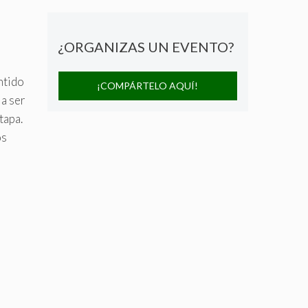
¿ORGANIZAS UN EVENTO?
ntido
¡COMPÁRTELO AQUÍ!
 a ser
tapa.
os