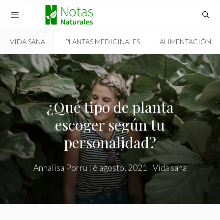
Skip
to
content
VIDA SANA
PLANTAS MEDICINALES
ALIMENTACIÓN
MENU
¿Qué tipo de planta
escoger según tu
personalidad?
Annalisa Porru
|
6 agosto, 2021
|
Vida sana