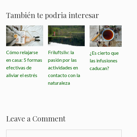
También te podria interesar
Cómo relajarse
Friluftsliv: la
¿Es cierto que
en casa: 5 formas
pasión por las
las infusiones
efectivas de
actividades en
caducan?
aliviar el estrés
contacto con la
naturaleza
Leave a Comment
C