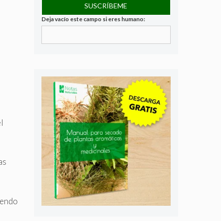
Deja vacío este campo si eres humano:
l
as
iendo