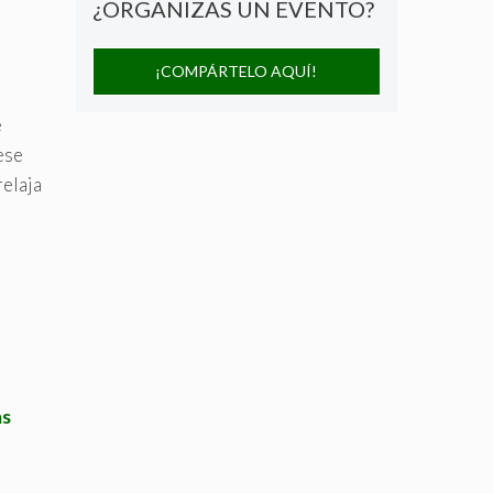
¿ORGANIZAS UN EVENTO?
¡COMPÁRTELO AQUÍ!
e
ese
relaja
as