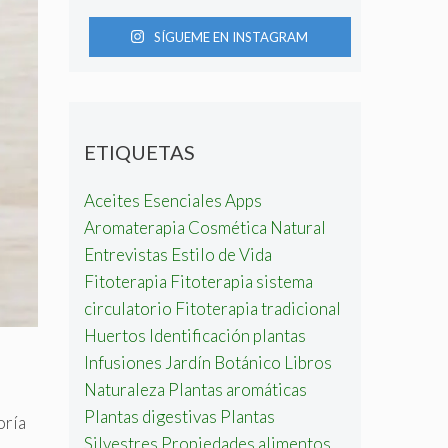
SÍGUEME EN INSTAGRAM
ETIQUETAS
Aceites Esenciales
Apps
Aromaterapia
Cosmética Natural
Entrevistas
Estilo de Vida
Fitoterapia
Fitoterapia sistema
circulatorio
Fitoterapia tradicional
Huertos
Identificación plantas
Infusiones
Jardín Botánico
Libros
Naturaleza
Plantas aromáticas
Plantas digestivas
Plantas
oría
Silvestres
Propiedades alimentos