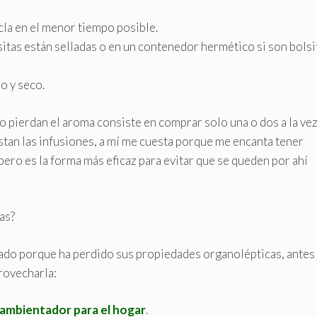
cla en el menor tiempo posible.
lsitas están selladas o en un contenedor hermético si son bolsi
o y seco.
o pierdan el aroma consiste en comprar solo una o dos a la vez
gustan las infusiones, a mí me cuesta porque me encanta tener
pero es la forma más eficaz para evitar que se queden por ahí
as?
rtado porque ha perdido sus propiedades organolépticas, antes
provecharla:
ambientador para el hogar
.