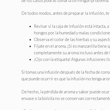
de los casos podrás tomarla sin ningún problema.
De todos modos, antes de preparar la infusión, te
Revisar si la caja de infusión está intacta
hongos por la humedad y malas condicione
Observa el color de las hierbas y su aspec
Fíjate en el aroma. ¡Si es manzanilla tiene
completamente su aroma incluso antes de l
¡Ojo con la etiqueta! Algunas infusiones li
Si tomas una infusión después de la fecha de cons
que puede ocurrir es que la infusión no tenga aro
De hecho, la pérdida de aroma y sabor puede ocurr
envase o la bolsita no se conservan correctament