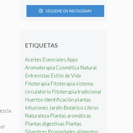
SÍGUEME EN INSTAGRAM
ETIQUETAS
Aceites Esenciales
Apps
Aromaterapia
Cosmética Natural
Entrevistas
Estilo de Vida
Fitoterapia
Fitoterapia sistema
circulatorio
Fitoterapia tradicional
Huertos
Identificación plantas
Infusiones
Jardín Botánico
Libros
mezcla
Naturaleza
Plantas aromáticas
Plantas digestivas
Plantas
 el
Silvestres
Propiedades alimentos