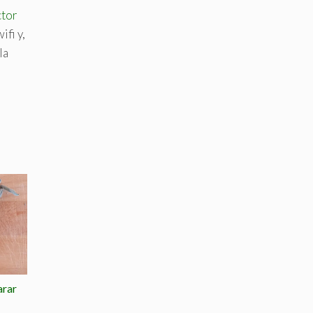
ctor
ifi y,
la
arar