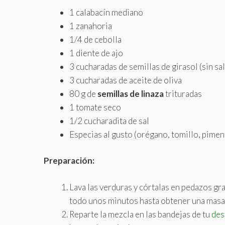
1 calabacín mediano
1 zanahoria
1/4 de cebolla
1 diente de ajo
3 cucharadas de semillas de girasol (sin sal
3 cucharadas de aceite de oliva
80 g de
semillas de linaza
trituradas
1 tomate seco
1/2 cucharadita de sal
Especias al gusto (orégano, tomillo, pimen
Preparación:
Lava las verduras y córtalas en pedazos gra
todo unos minutos hasta obtener una masa 
Reparte la mezcla en las bandejas de tu
des