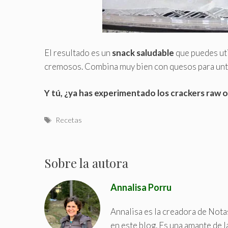
El resultado es un
snack saludable
que puedes ut
cremosos. Combina muy bien con quesos para unt
Y tú, ¿ya has experimentado los crackers raw
T
Recetas
a
g
s
Sobre la autora
Annalisa Porru
Annalisa es la creadora de Nota
en este blog. Es una amante de l