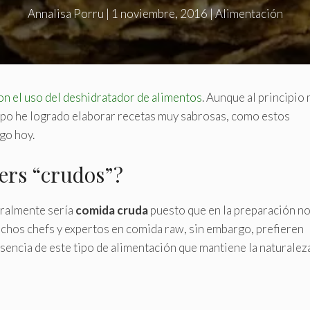
Annalisa Porru
|
1 noviembre, 2016
|
Alimentación
on el uso del deshidratador de alimentos
. Aunque al principio
po he logrado elaborar recetas muy sabrosas, como estos
go hoy.
ers “crudos”?
eralmente sería
comida cruda
puesto que en la preparación no
uchos chefs y expertos en comida raw, sin embargo, prefieren
esencia de este tipo de
alimentación que mantiene la naturalez