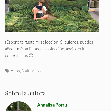
¡Espero te guste mi selección! Si quieres, puedes
añadir más artistas a la colección, abajo en los
comentarios 🙂
T
Apps
,
Naturaleza
a
g
s
Sobre la autora
Annalisa Porru