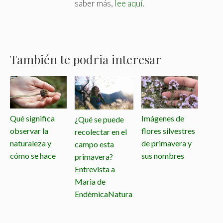
saber más,
lee aquí
.
También te podria interesar
Qué significa
Imágenes de
¿Qué se puede
observar la
flores silvestres
recolectar en el
naturaleza y
de primavera y
campo esta
cómo se hace
sus nombres
primavera?
Entrevista a
Maria de
EndèmicaNatura