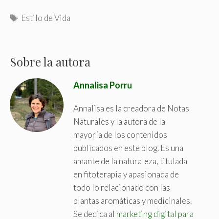
T
Estilo de Vida
a
g
s
Sobre la autora
Annalisa Porru
Annalisa es la creadora de Notas
Naturales y la autora de la
mayoría de los contenidos
publicados en este blog. Es una
amante de la naturaleza, titulada
en fitoterapia y apasionada de
todo lo relacionado con las
plantas aromáticas y medicinales.
Se dedica al
marketing digital para