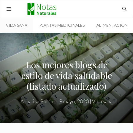
Skip
to
content
VIDA SANA
PLANTAS MEDICINALES
ALIMENTACIÓN
MENU
Los mejores blogs de
estilo de vida saludable
(listado actualizado)
Annalisa Porru
|
18 mayo, 2020
|
Vida sana