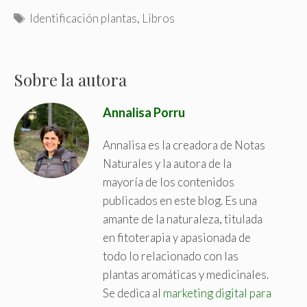
T
Identificación plantas
,
Libros
a
g
s
Sobre la autora
Annalisa Porru
Annalisa es la creadora de Notas
Naturales y la autora de la
mayoría de los contenidos
publicados en este blog. Es una
amante de la naturaleza, titulada
en fitoterapia y apasionada de
todo lo relacionado con las
plantas aromáticas y medicinales.
Se dedica al
marketing digital para