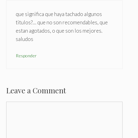
que significa que haya tachado algunos
titulos?… que no son recomendables, que
estan agotados, o que son los mejores.
saludos
Responder
Leave a Comment
C
o
m
m