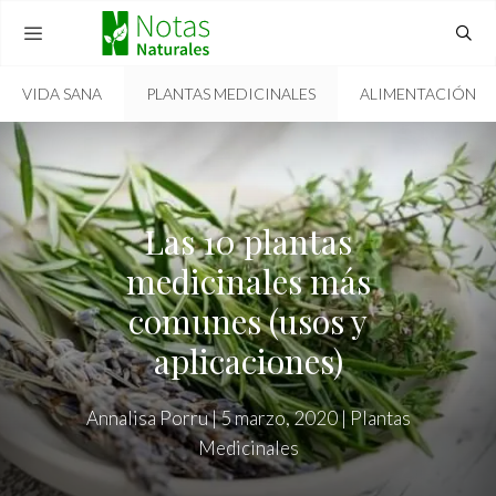
Skip
to
content
VIDA SANA
PLANTAS MEDICINALES
ALIMENTACIÓN
MENU
Las 10 plantas
medicinales más
comunes (usos y
aplicaciones)
Annalisa Porru
|
5 marzo, 2020
|
Plantas
Medicinales