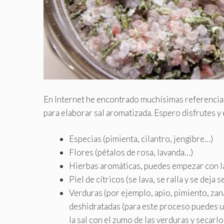
En Internet he encontrado muchísimas referencias 
para elaborar sal aromatizada. Espero disfrutes y
Especias (pimienta, cilantro, jengibre…)
Flores (pétalos de rosa, lavanda…)
Hierbas aromáticas, puedes empezar con
Piel de cítricos (se lava, se ralla y se deja
Verduras (por ejemplo, apio, pimiento, zana
deshidratadas (para este proceso puedes ut
la sal con el zumo de las verduras y secarl