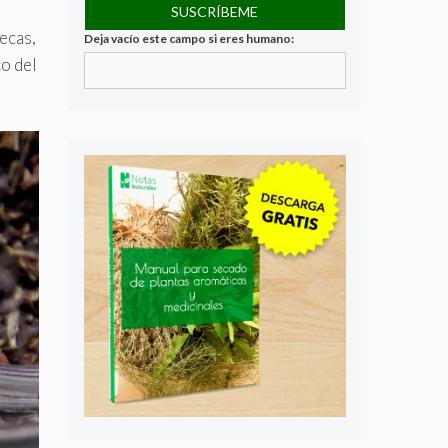
secas,
Deja vacío este campo si eres humano:
co del