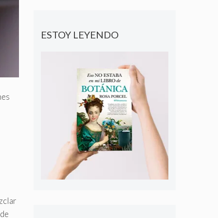
ESTOY LEYENDO
nes
zclar
 de