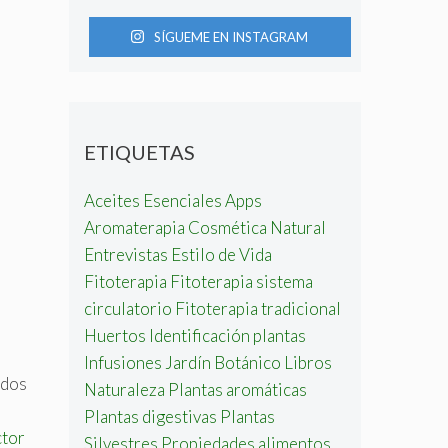
SÍGUEME EN INSTAGRAM
ETIQUETAS
Aceites Esenciales
Apps
Aromaterapia
Cosmética Natural
Entrevistas
Estilo de Vida
Fitoterapia
Fitoterapia sistema
circulatorio
Fitoterapia tradicional
Huertos
Identificación plantas
Infusiones
Jardín Botánico
Libros
ados
Naturaleza
Plantas aromáticas
Plantas digestivas
Plantas
ctor
Silvestres
Propiedades alimentos