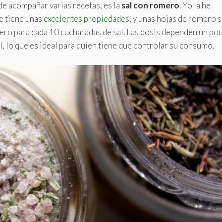
de acompañar varias recetas, es la
sal con romero
. Yo la he
ue tiene unas
excelentes propiedades
, y unas hojas de romero 
mero para cada 10 cucharadas de sal. Las dosis dependen un po
, lo que es ideal para quien tiene que controlar su consumo.