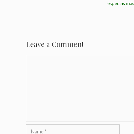
especias más
Leave a Comment
C
o
m
m
e
n
t
N