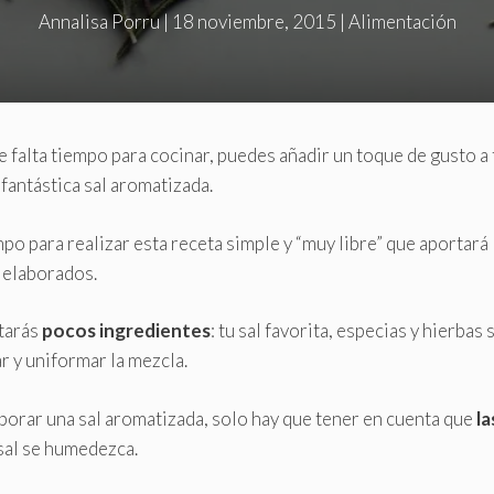
Annalisa Porru
|
18 noviembre, 2015
|
Alimentación
e falta tiempo para cocinar, puedes añadir un toque de gusto a 
 fantástica sal aromatizada.
po para realizar esta receta simple y “muy libre” que aportará
 elaborados.
tarás
pocos ingredientes
: tu sal favorita, especias y hierbas
ar y uniformar la mezcla.
borar una sal aromatizada, solo hay que tener en cuenta que
la
a sal se humedezca.