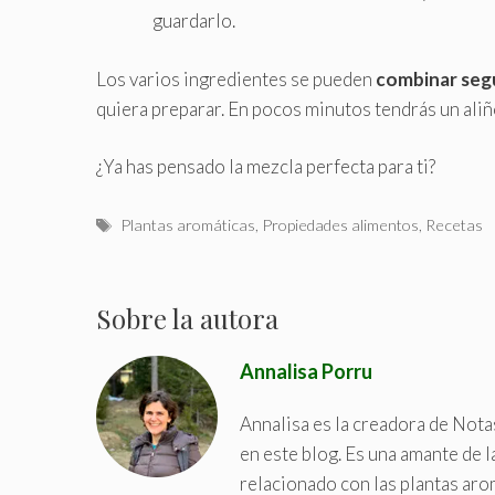
guardarlo.
Los varios ingredientes se pueden
combinar segú
quiera preparar. En pocos minutos tendrás un aliñ
¿Ya has pensado la mezcla perfecta para ti?
T
Plantas aromáticas
,
Propiedades alimentos
,
Recetas
a
g
s
Sobre la autora
Annalisa Porru
Annalisa es la creadora de Nota
en este blog. Es una amante de l
relacionado con las plantas aro