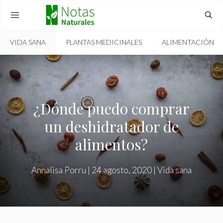
Skip
to
content
VIDA SANA
PLANTAS MEDICINALES
ALIMENTACIÓN
MENU
¿Dónde puedo comprar
un deshidratador de
alimentos?
Annalisa Porru
|
24 agosto, 2020
|
Vida sana