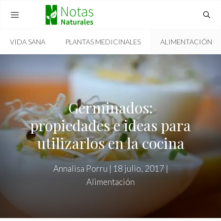
Skip
to
content
VIDA SANA
PLANTAS MEDICINALES
ALIMENTACIÓN
MENU
Germinados:
propiedades e ideas para
utilizarlos en la cocina
Annalisa Porru
|
18 julio, 2017
|
Alimentación