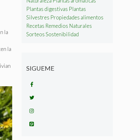
Naturaleza
Plantas aromáticas
Plantas digestivas
Plantas
Silvestres
Propiedades alimentos
Recetas
Remedios Naturales
n la
Sorteos
Sostenibilidad
en la
ivian
SIGUEME