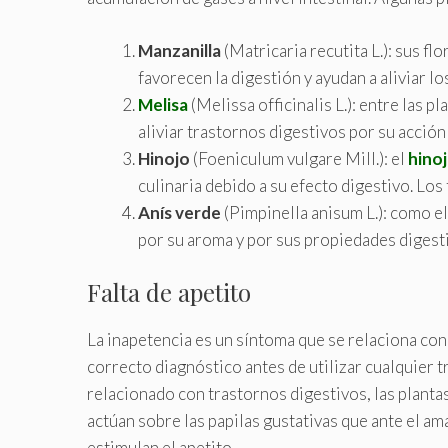
Manzanilla
(Matricaria recutita L.): sus fl
favorecen la digestión y ayudan a aliviar los
Melisa
(Melissa officinalis L.): entre las p
aliviar trastornos digestivos por su acción
Hinojo
(Foeniculum vulgare Mill.): el
hinoj
culinaria debido a su efecto digestivo. Los
Anís verde
(Pimpinella anisum L.): como el
por su aroma y por sus propiedades digestiv
Falta de apetito
La inapetencia es un síntoma que se relaciona co
correcto diagnóstico antes de utilizar cualquier t
relacionado con trastornos digestivos, las planta
actúan sobre las papilas gustativas que ante el am
estimulan el apetito.