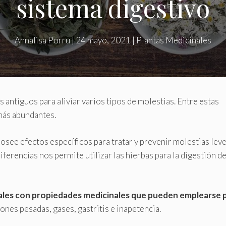
sistema digestivo
Annalisa Porru
|
24 mayo, 2021
|
Plantas Medicinales
 antiguos para aliviar varios tipos de molestias. Entre estas
 más abundantes.
osee efectos específicos para tratar y prevenir molestias leve
ferencias nos permite utilizar las hierbas para la digestión d
ales con propiedades medicinales que pueden emplearse 
nes pesadas, gases, gastritis e inapetencia.