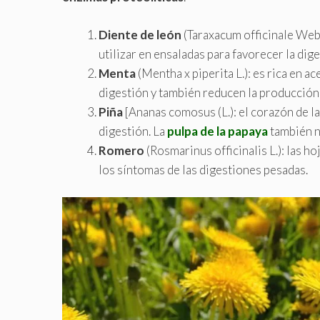
Diente de león
(Taraxacum officinale Weber
utilizar en ensaladas para favorecer la diges
Menta
(Mentha x piperita L.): es rica en a
digestión y también reducen la producción
Piña
[Ananas comosus (L.): el corazón de la
digestión. La
pulpa de la papaya
también n
Romero
(Rosmarinus officinalis L.): las 
los síntomas de las digestiones pesadas.