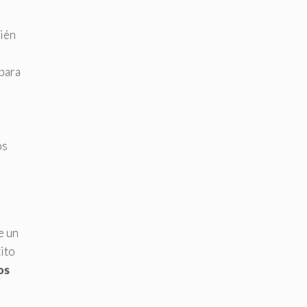
bién
 para
n
os
e un
tito
os