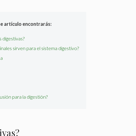
te artículo encontrarás:
s digestivas?
nales sirven para el sistema digestivo?
da
fusión para la digestión?
ivas?