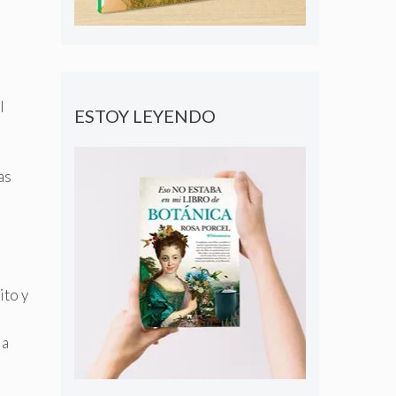
l
ESTOY LEYENDO
as
a
ito y
la