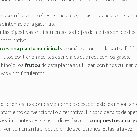
ores son ricas en aceites esenciales y otras sustancias que tam
 síntomas de la gastritis.
lantas digestivas antiflatulentas las hojas de melisa son ideales
 carminativa.
o es una planta medicinal
y aromática con una larga tradició
 frutos contienen aceites esenciales que reducen los gases.
 hinojo los
frutos
de esta planta se utilizan con fines culinari
as y antiflatulentas.
n diferentes trastornos y enfermedades, por esto es important
ratamiento convencional o alternativo. En caso de falta de ape
s estimulantes del sistema digestivo con
compuestos amarg
argor aumentan la producción de secreciones. Estas, a la vez,